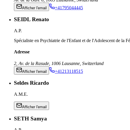
+41795044445
Afficher l'email
SEIDL Renato
A.P.
Spécialiste en Psychiatrie de l'Enfant et de l'Adolescent de la
Adresse
2, Av. de la Rasude
,
1006
Lausanne
,
Switzerland
+41213118515
Afficher l'email
Seldes Ricardo
A.M.E.
Afficher l'email
SETH Samya
A.P.