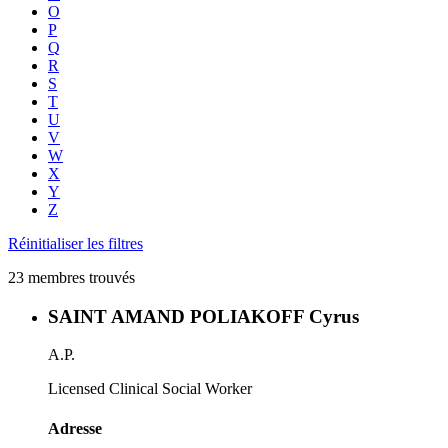
O
P
Q
R
S
T
U
V
W
X
Y
Z
Réinitialiser les filtres
23 membres trouvés
SAINT AMAND POLIAKOFF Cyrus
A.P.
Licensed Clinical Social Worker
Adresse