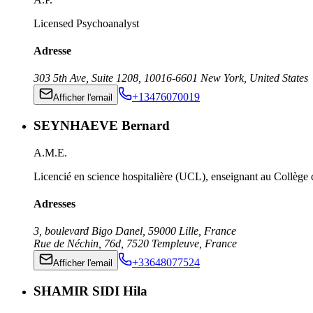
Licensed Psychoanalyst
Adresse
303 5th Ave, Suite 1208
,
10016-6601
New York
,
United States
+13476070019
Afficher l'email
SEYNHAEVE Bernard
A.M.E.
Licencié en science hospitalière (UCL), enseignant au Collège c
Adresses
3, boulevard Bigo Danel
,
59000
Lille
,
France
Rue de Néchin, 76d
,
7520
Templeuve
,
France
+33648077524
Afficher l'email
SHAMIR SIDI Hila