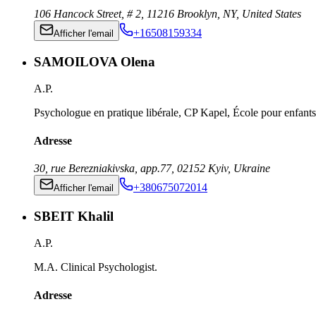
106 Hancock Street, # 2
,
11216
Brooklyn, NY
,
United States
+16508159334
Afficher l'email
SAMOILOVA Olena
A.P.
Psychologue en pratique libérale, CP Kapel, École pour enfants
Adresse
30, rue Berezniakivska, app.77
,
02152
Kyiv
,
Ukraine
+380675072014
Afficher l'email
SBEIT Khalil
A.P.
M.A. Clinical Psychologist.
Adresse