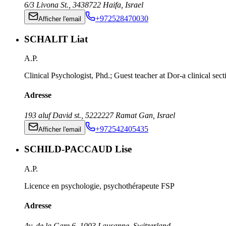
6/3 Livona St.
,
3438722
Haifa
,
Israel
+972528470030
Afficher l'email
SCHALIT Liat
A.P.
Clinical Psychologist, Phd.; Guest teacher at Dor-a clinical sect
Adresse
193 aluf David st.
,
5222227
Ramat Gan
,
Israel
+972542405435
Afficher l'email
SCHILD-PACCAUD Lise
A.P.
Licence en psychologie, psychothérapeute FSP
Adresse
Av. de la Gare 6
,
1003
Lausanne
,
Switzerland