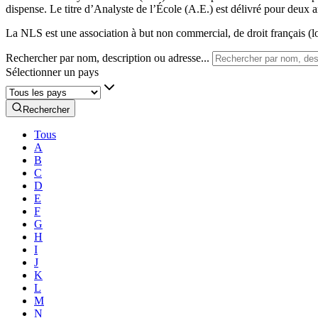
dispense. Le titre d’Analyste de l’École (A.E.) est délivré pour deux a
La NLS est une association à but non commercial, de droit français (lo
Rechercher par nom, description ou adresse...
Sélectionner un pays
Rechercher
Tous
A
B
C
D
E
F
G
H
I
J
K
L
M
N