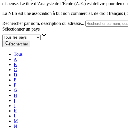
dispense. Le titre d’Analyste de l’École (A.E.) est délivré pour deux a
La NLS est une association à but non commercial, de droit français (lo
Rechercher par nom, description ou adresse...
Sélectionner un pays
Rechercher
Tous
A
B
C
D
E
F
G
H
I
J
K
L
M
N