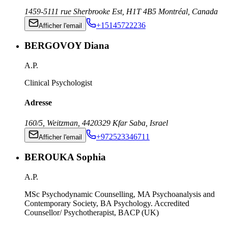
1459-5111 rue Sherbrooke Est
,
H1T 4B5
Montréal
,
Canada
+15145722236
Afficher l'email
BERGOVOY Diana
A.P.
Clinical Psychologist
Adresse
160/5, Weitzman
,
4420329
Kfar Saba
,
Israel
+972523346711
Afficher l'email
BEROUKA Sophia
A.P.
MSc Psychodynamic Counselling, MA Psychoanalysis and
Contemporary Society, BA Psychology. Accredited
Counsellor/ Psychotherapist, BACP (UK)