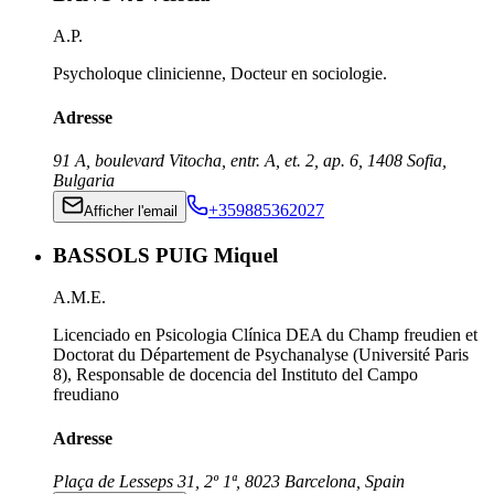
A.P.
Psycholoque clinicienne, Docteur en sociologie.
Adresse
91 A, boulevard Vitocha, entr. A, et. 2, ap. 6
,
1408
Sofia
,
Bulgaria
+359885362027
Afficher l'email
BASSOLS PUIG Miquel
A.M.E.
Licenciado en Psicologia Clínica DEA du Champ freudien et
Doctorat du Département de Psychanalyse (Université Paris
8), Responsable de docencia del Instituto del Campo
freudiano
Adresse
Plaça de Lesseps 31, 2º 1ª
,
8023
Barcelona
,
Spain