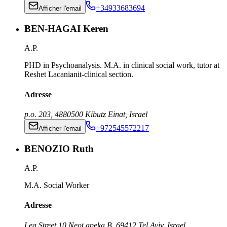
+34933683694
Afficher l'email
BEN-HAGAI Keren
A.P.
PHD in Psychoanalysis. M.A. in clinical social work, tutor at
Reshet Lacanianit-clinical section.
Adresse
p.o. 203
,
4880500
Kibutz Einat
,
Israel
+972545572217
Afficher l'email
BENOZIO Ruth
A.P.
M.A. Social Worker
Adresse
Lea Street 10 Neot apeka B
,
69412
Tel Aviv
,
Israel