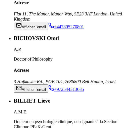
Adresse
Flat 11, The Manor, Manor Way
,
SE23 3AT
London
,
United
Kingdom
+447895270801
Afficher l'email
BICHOVSKI Omri
A.P.
Doctor of Philosophy
Adresse
3 Hafikusim Rd., POB 104
,
7686800
Beit Hanan
,
Israel
+972544313685
Afficher l'email
BILLIET Lieve
A.M.E.
Docteur en psychologie clinique, enseignante à la Section
Clinique PPaK-Gent