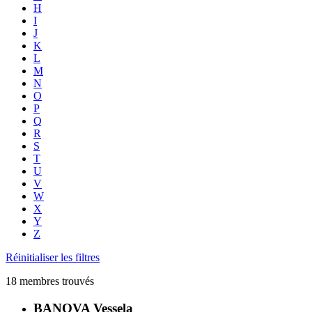
H
I
J
K
L
M
N
O
P
Q
R
S
T
U
V
W
X
Y
Z
Réinitialiser les filtres
18 membres trouvés
BANOVA Vessela