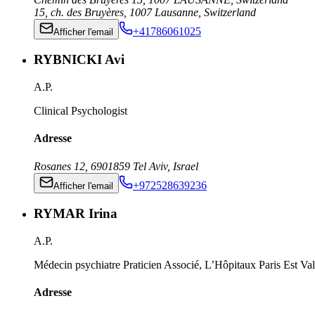
15, ch. des Bruyères
,
1007
Lausanne
,
Switzerland
+41786061025
Afficher l'email
RYBNICKI Avi
A.P.
Clinical Psychologist
Adresse
Rosanes 12
,
6901859
Tel Aviv
,
Israel
+972528639236
Afficher l'email
RYMAR Irina
A.P.
Médecin psychiatre Praticien Associé, L’Hôpitaux Paris Est V
Adresse