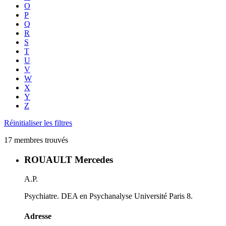
O
P
Q
R
S
T
U
V
W
X
Y
Z
Réinitialiser les filtres
17 membres trouvés
ROUAULT Mercedes
A.P.
Psychiatre. DEA en Psychanalyse Université Paris 8.
Adresse