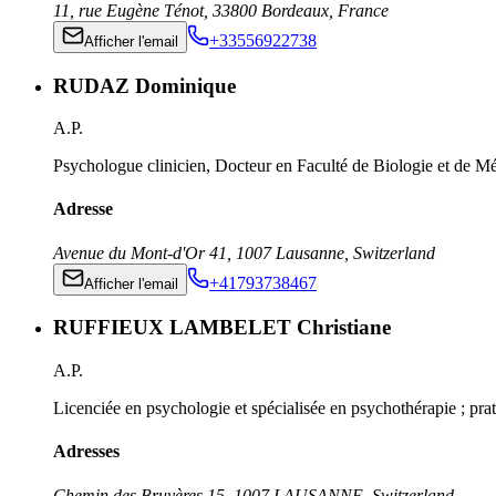
11, rue Eugène Ténot
,
33800
Bordeaux
,
France
+33556922738
Afficher l'email
RUDAZ Dominique
A.P.
Psychologue clinicien, Docteur en Faculté de Biologie et de M
Adresse
Avenue du Mont-d'Or 41
,
1007
Lausanne
,
Switzerland
+41793738467
Afficher l'email
RUFFIEUX LAMBELET Christiane
A.P.
Licenciée en psychologie et spécialisée en psychothérapie ; pr
Adresses
Chemin des Bruyères 15
,
1007
LAUSANNE
,
Switzerland