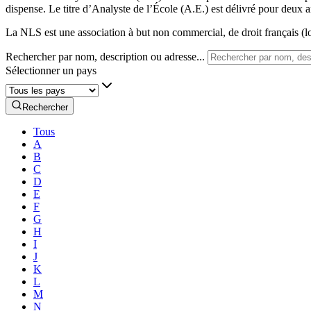
dispense. Le titre d’Analyste de l’École (A.E.) est délivré pour deux a
La NLS est une association à but non commercial, de droit français (lo
Rechercher par nom, description ou adresse...
Sélectionner un pays
Rechercher
Tous
A
B
C
D
E
F
G
H
I
J
K
L
M
N