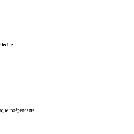
édecine
atique indépendante