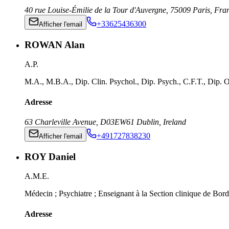
40 rue Louise-Émilie de la Tour d'Auvergne
,
75009
Paris
,
Fra
+33625436300
Afficher l'email
ROWAN Alan
A.P.
M.A., M.B.A., Dip. Clin. Psychol., Dip. Psych., C.F.T., Dip. O
Adresse
63 Charleville Avenue
,
D03EW61
Dublin
,
Ireland
+491727838230
Afficher l'email
ROY Daniel
A.M.E.
Médecin ; Psychiatre ; Enseignant à la Section clinique de Bord
Adresse