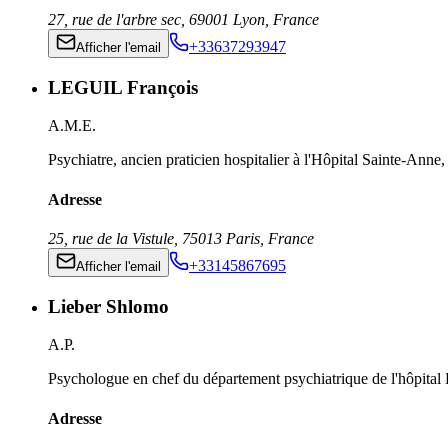
27, rue de l'arbre sec
,
69001
Lyon
,
France
+33637293947
Afficher l'email
LEGUIL François
A.M.E.
Psychiatre, ancien praticien hospitalier à l'Hôpital Sainte-Ann
Adresse
25, rue de la Vistule
,
75013
Paris
,
France
+33145867695
Afficher l'email
Lieber Shlomo
A.P.
Psychologue en chef du département psychiatrique de l'hôpital H
Adresse