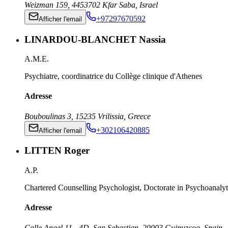
Weizman 159
,
4453702
Kfar Saba
,
Israel
+97297670592
Afficher l'email
LINARDOU-BLANCHET Nassia
A.M.E.
Psychiatre, coordinatrice du Collège clinique d'Athenes
Adresse
Bouboulinas 3
,
15235
Vrilissia
,
Greece
+302106420885
Afficher l'email
LITTEN Roger
A.P.
Chartered Counselling Psychologist, Doctorate in Psychoanalyt
Adresse
Calle Angel 11 - 4D, San Sebastian
,
20003
Guipuzcoa
,
Spain