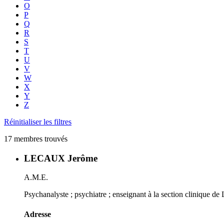
O
P
Q
R
S
T
U
V
W
X
Y
Z
Réinitialiser les filtres
17 membres trouvés
LECAUX Jerôme
A.M.E.
Psychanalyste ; psychiatre ; enseignant à la section clinique de
Adresse