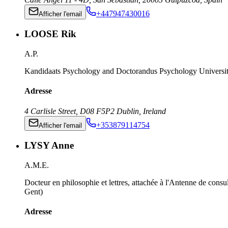
+447947430016
Afficher l'email
LOOSE Rik
A.P.
Kandidaats Psychology and Doctorandus Psychology University
Adresse
4 Carlisle Street
,
D08 F5P2
Dublin
,
Ireland
+353879114754
Afficher l'email
LYSY Anne
A.M.E.
Docteur en philosophie et lettres, attachée à l'Antenne de cons
Gent)
Adresse