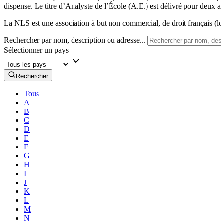
dispense. Le titre d’Analyste de l’École (A.E.) est délivré pour deux a
La NLS est une association à but non commercial, de droit français (lo
Rechercher par nom, description ou adresse...
Sélectionner un pays
Rechercher
Tous
A
B
C
D
E
F
G
H
I
J
K
L
M
N