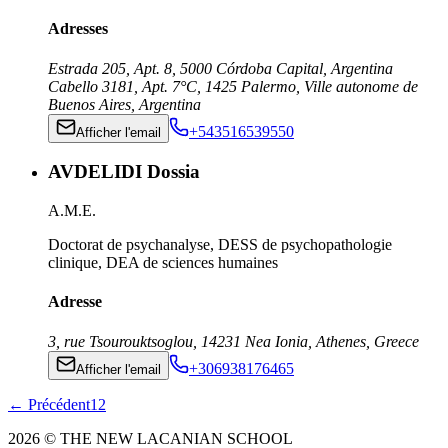
Adresses
Estrada 205, Apt. 8
,
5000
Córdoba Capital
,
Argentina
Cabello 3181, Apt. 7°C
,
1425
Palermo, Ville autonome de
Buenos Aires
,
Argentina
+543516539550
Afficher l'email
AVDELIDI Dossia
A.M.E.
Doctorat de psychanalyse, DESS de psychopathologie
clinique, DEA de sciences humaines
Adresse
3, rue Tsourouktsoglou
,
14231
Nea Ionia, Athenes
,
Greece
+306938176465
Afficher l'email
←
Précédent
1
2
2026
© THE NEW LACANIAN SCHOOL