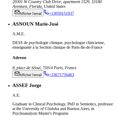
20301 W Country Club Drive, apartment 1529
,
33180
Aventura, Florida
,
United States
+13059151937
Afficher l'email
ASNOUN Marie-José
A.M.E.
DESS de psychologie clinique, psychologue clinicienne,
enseignante à la Section clinique de Paris-Ile-de-France
Adresse
8, place de Séoul
,
75014
Paris
,
France
+33671756463
Afficher l'email
ASSEF Jorge
A.E.
Graduate in Clinical Psychology, PhD in Semiotics, professor
at the University of Córdoba and Buenos Aires, in
Psychoanalysis Master's Programs