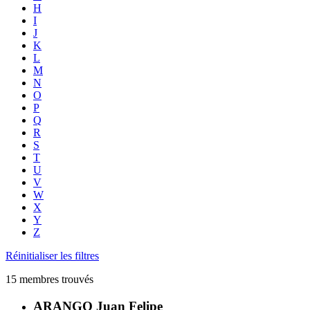
H
I
J
K
L
M
N
O
P
Q
R
S
T
U
V
W
X
Y
Z
Réinitialiser les filtres
15 membres trouvés
ARANGO Juan Felipe